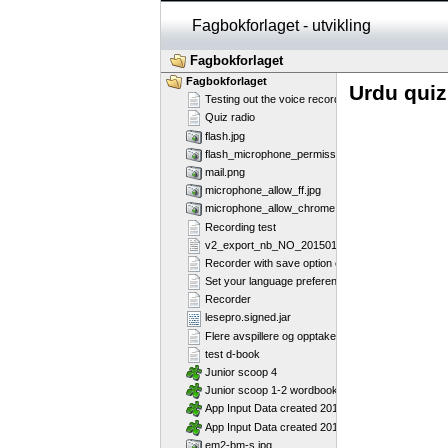
Fagbokforlaget - utvikling
Fagbokforlaget
Fagbokforlaget
Urdu quiz
Testing out the voice recorder
Quiz radio
flash.jpg
flash_microphone_permission_marked.jpg
mail.png
microphone_allow_ff.jpg
microphone_allow_chrome.jpg
Recording test
v2_export_nb_NO_20150130.csv
Recorder with save option enabled
Set your language preference
Recorder
lesepro.signed.jar
Flere avspillere og opptakere på samme side - Fl
test d-book
Junior scoop 4
Junior scoop 1-2 wordbook
App Input Data created 2013-07-16T12:11:58
App Input Data created 2013-07-16T12:11:28
em2-bm-s.jpg