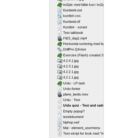
txt2pic med bilde kun i txt2pic_picture_container
Kurdweb.eot
kurdish.css
Kurdweb.ttf
Kurdisk - sorani
Test talkbook
Fil23_dag1.mp4
Horisontal sortering med farger
DrillPro QA test
Exercise (Flash) created 2011-02-25T11:11:23
4.2.4.1.jpg
4.2.3.1.jpg
4.2.2.1.jpg
4.2.1.1.jpg
Urdu - LP task
Urdu-fonter
plane_lands.mov
Urdu - Test
Urdu quiz - Text and radio
Empty popup?
testdokument
hiphop.swf
Mal - element_usermenu
Test-skript for bruk med "include"